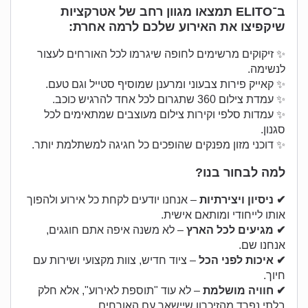
ב־ELITO תמצאו מגוון רחב של אטרקציות
שיקפיצו את האירוע שלכם לרמה אחרת:
✨ זיקוקים מרשימים לחופה שיגרמו לכל האורחים לעצור
לנשימה.
✨ קאייק פירות צבעוני ומרענן שמוסיף סטייל וגם טעם.
✨ עמדת צילום 360 שתגרום לכל אחד להרגיש כוכב.
✨ עמדות סלפי וקירות צילום מעוצבים שמתאימים לכל
סגנון.
✨ דוכני מזון מפנקים שהופכים כל חגיגה למשתלמת יותר.
למה לבחור בנו?
✔ ניסיון ויצירתיות
– אנחנו יודעים לקחת כל אירוע ולהפוך
אותו לייחודי ומותאם אישית.
✔ מגיעים לכל הארץ
– לא משנה איפה אתם חוגגים,
אנחנו שם.
✔ איכות לפני הכל
– ציוד חדיש, צוות מקצועי ושירות עם
חיוך.
✔ חוויה מושלמת
– לא עוד "תוספת לאירוע", אלא חלק
בלתי נפרד מהזיכרון שיישאר עם האורחים.