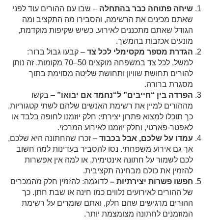
שיחה פתוחה כבר בהתחלה
– שבו עם ההורים עוד לפני
שאתם מכינים את הרשימה, והסבירו מה התקציב ומה
הגודל שאתם מתכננים לאירוע. כשיש שקיפות מוקדמת,
מונעים אכזבות בהמשך.
הגדרת מספר מקסימלי לכל צד
– קבעו גבול ברור:
למשל, לכל צד במשפחה מוקצים 50–70 מקומות. זה נותן
להורים תחושת שוויון ותחושת שליטה מסוימת בתוך
מסגרת ברורה.
הפרדה בין “חייבים” ל“נחמד אם יבואו”
– בקשו
מההורים למיין את רשימת האנשים שלהם לשתי קטגוריות.
כך תוכלו למצוא פתרון יצירתי: חלק יוזמנו לחופה בלבד או
לאפטר-פארטי, וחלק יוזמנו לאירוע המרכזי.
עמדו על שלכם, אבל בכבוד
– זכרו שהחתונה היא שלכם,
אך גם אירוע משפחתי. נסו להסביר בעדינות למה חשוב
לכם לשמור על חתונה אינטימית, או למה אין אפשרות
להזמין את כולם מבחינה תקציבית.
חפשו פשרות יצירתיות –
לדוגמה: להזמין חלק מהמכרים
של ההורים לאירועים נלווים כמו חינה או שבת חתן. כך
ההורים מרגישים שהם חלק, ואתם שומרים על רשימת
המוזמנים לחתונה מצומצמת יותר.