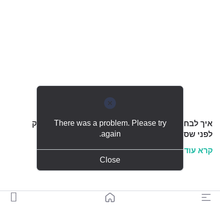
There was a problem. Please try
איך לבחור אולם אירועים? 25 דברים שחייבים לבדוק
again.
לפני שסוגרים
קרא עוד »
Close