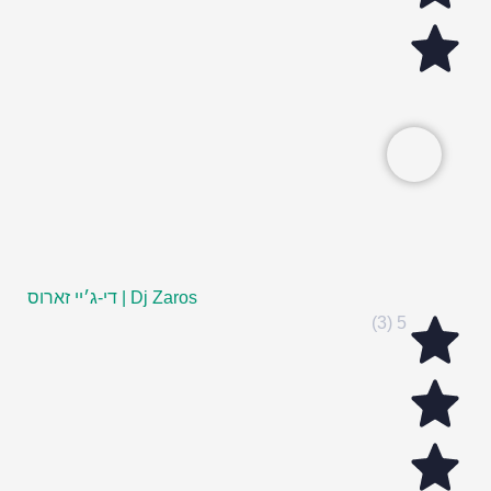
Dj Zaros | די-ג׳יי זארוס
5 (3)