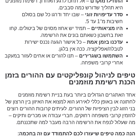
התחילו מוקדם
– אל תחכו לרגע האחרון. רשימת מוזמנים
היא תהליך שדורש כמה סבבים.
סדר עדיפויות זוגי
– שבו יחד ודרגו כל שם בסולם
חשיבות מ־1 עד 5.
היו מציאותיים
– תמיד יש אחוז מסוים של ביטולים. קחו
זאת בחשבון כשאתם בונים את הרשימה.
עדכנו בזמן אמת
– כל אישור הגעה נכנס ישירות
לטבלה/אפליקציה. ככה אין בלגן.
השתמשו בשגרירים
– תנו להורים או אחים לעזור במעקב
אחרי קרובי משפחה.
טיפים לניהול קונפליקטים עם ההורים בזמן
הכנת רשימת מוזמנים
אחד האתגרים הגדולים ביותר בעת בניית רשימת מוזמנים
לחתונה או באופן כללי לאירוע הוא למצוא את האיזון בין הרצון של
בני הזוג לבין הציפיות של ההורים. לעיתים קרובות ההורים רוצים
להזמין קרובי משפחה רחוקים, חברי עבודה או מכרים ותיקים –
מה שעלול לנפח את הרשימה הרבה מעבר למה שתכננתם.
הנה כמה טיפים שיעזרו לכם להתמודד עם זה בחכמה: